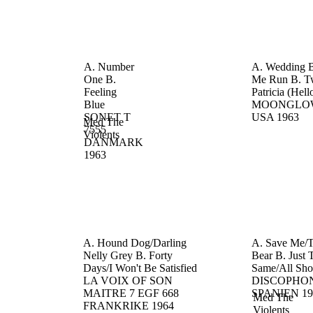
A. Number
A. Wedding B
One
B.
Me Run
B. Tw
Feeling
Patricia (Hel
Blue
MOONGLOW
SONET T
USA
1963
Med The
7555
Violents
DANMARK
1963
A. Hound Dog/Darling
A. Save Me/
Nelly Grey
B. Forty
Bear
B. Just 
Days/I Won't Be Satisfied
Same/All Sh
LA VOIX OF SON
DISCOPHON
MAITRE 7 EGF 668
SPANIEN
19
Med The
FRANKRIKE
1964
Violents