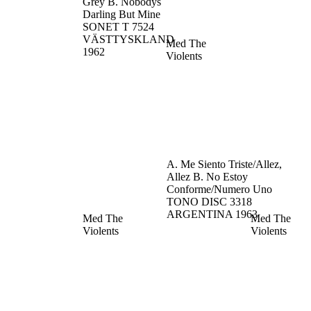
Grey
B. Nobodys
Darling But Mine
SONET T 7524
VÄSTTYSKLAND
Med The
1962
Violents
A. Me Siento Triste/Allez,
Allez
B. No Estoy
Conforme/Numero Uno
TONO DISC 3318
ARGENTINA
1963
Med The
Med The
Violents
Violents