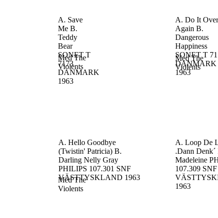
A. Save
A. Do It Ove
Me
B.
Again
B.
Teddy
Dangerous
Bear
Happiness
SONET T
SONET T 71
Med The
Med The
7173
DANMARK
Violents
Violents
DANMARK
1963
1963
A. Hello Goodbye
A. Loop De 
(Twistin' Patricia)
B.
.Dann Denk´ 
Darling Nelly Gray
Madeleine
PH
PHILIPS 107.301 SNF
107.309 SNF
VÄSTTYSKLAND
1963
VÄSTTYSK
Med The
1963
Violents