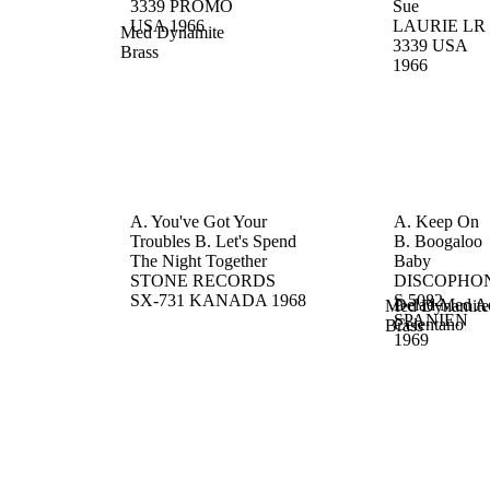
3339
PROMO
Sue
USA
1966
LAURIE LR
Med Dynamite
3339
USA
Brass
1966
A. You've Got Your
A. Keep On
Troubles
B. Let's Spend
B. Boogaloo
The Night Together
Baby
STONE RECORDS
DISCOPHO
SX-731
KANADA
1968
S.5082
Delad Med A
Med Dynamite
SPANIEN
Celentano
Brass
1969