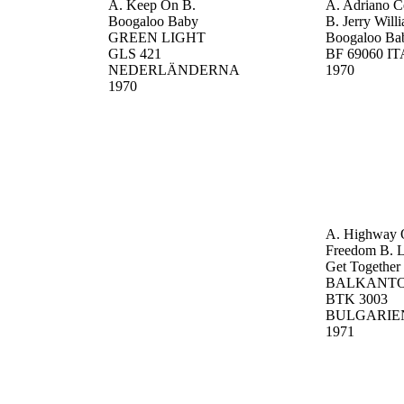
A. Keep On
B.
A. Adriano C
Boogaloo Baby
B. Jerry Will
GREEN LIGHT
Boogaloo Ba
GLS 421
BF 69060
IT
NEDERLÄNDERNA
1970
1970
A. Highway 
Freedom
B. L
Get Together
BALKANT
BTK 3003
BULGARIE
1971