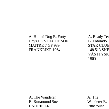
A. Hound Dog
B. Forty
A. Ready Te
Days
LA VOIX OF SON
B. Eldorado
MAITRE 7 GF 939
STAR CLU
FRANKRIKE
1964
148.513 SNF
VÄSTTYS
1965
A. The Wanderer
A. The
B. Runaround Sue
Wanderer
B.
LAURIE LR
Runaround