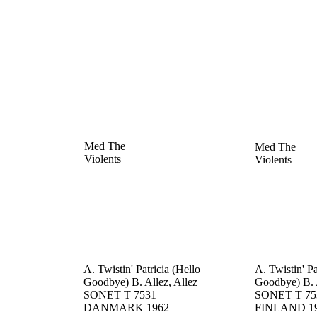
Med The
Med The
Violents
Violents
A. Twistin' Patricia (Hello
A. Twistin' Pa
Goodbye)
B. Allez, Allez
Goodbye)
B. 
SONET T 7531
SONET T 75
DANMARK
1962
FINLAND
1